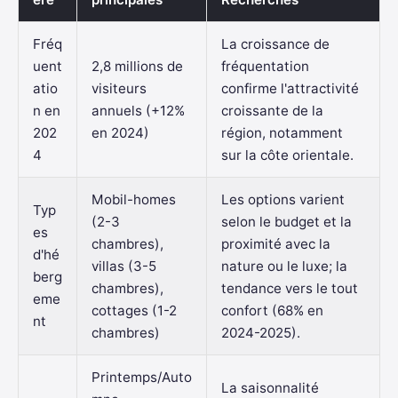
Fréq
La croissance de
uent
2,8 millions de
fréquentation
atio
visiteurs
confirme l'attractivité
n en
annuels (+12%
croissante de la
202
en 2024)
région, notamment
4
sur la côte orientale.
Mobil-homes
Les options varient
Typ
(2-3
selon le budget et la
es
chambres),
proximité avec la
d'hé
villas (3-5
nature ou le luxe; la
berg
chambres),
tendance vers le tout
eme
cottages (1-2
confort (68% en
nt
chambres)
2024-2025).
Printemps/Auto
La saisonnalité