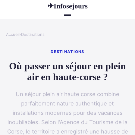
Infosejours
✈
Accueil
›
Destinations
DESTINATIONS
Où passer un séjour en plein
air en haute-corse ?
Un séjour plein air haute corse combine
parfaitement nature authentique et
installations modernes pour des vacances
inoubliables. Selon l'Agence du Tourisme de la
Corse, le territoire a enregistré une hausse de