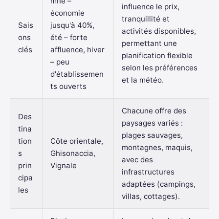
mne –
influence le prix,
économie
tranquillité et
Sais
jusqu'à 40%,
activités disponibles,
ons
été – forte
permettant une
clés
affluence, hiver
planification flexible
– peu
selon les préférences
d'établissemen
et la météo.
ts ouverts
Chacune offre des
Des
paysages variés :
tina
plages sauvages,
tion
Côte orientale,
montagnes, maquis,
s
Ghisonaccia,
avec des
prin
Vignale
infrastructures
cipa
adaptées (campings,
les
villas, cottages).