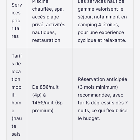
Piscine
Les services haut de
Serv
chauffée, spa,
gamme valorisent le
ices
accès plage
séjour, notamment en
prio
privé, activités
camping 4 étoiles,
ritai
nautiques,
pour une expérience
res
restauration
cyclique et relaxante.
Tarif
s de
loca
tion
Réservation anticipée
mob
De 85€/nuit
(3 mois minimum)
il-
(4p) à
recommandée, avec
hom
145€/nuit (6p
tarifs dégressifs dès 7
e
premium)
nuits, ce qui flexibilise
(hau
le budget.
te
sais